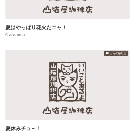
夏はやっぱり花火だニャ！
2010-08-21
とらの独り言
夏休みチュ～！