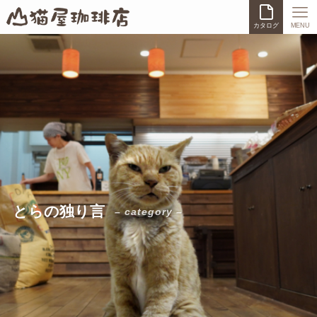
カタログ
MENU
とらの独り言
– category –