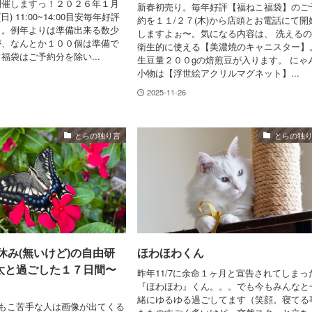
開催しますっ！２０２６年１月
新春初売り。毎年好評【福ねこ福袋】のご
日) 11:00~14:00目安毎年好評
約を１１/２７(木)から店頭とお電話にて開
ト。例年よりは準備出来る数少
しますよぉ〜。気になる内容は、 洗える
が、なんとか１００個は準備で
衛生的に使える【美濃焼のキャニスター】
福袋はご予約分を除い...
生豆量２００gの焙煎豆が入ります。 にゃ
小物は【浮世絵アクリルマグネット】...
2025-11-26
とらの独り言
とらの独
休み(無いけど)の自由研
ほわほわくん
太と過ごした１７日間〜
昨年11/7に余命１ヶ月と宣告されてしまっ
『ほわほわ』くん。。。でも今もみんなと
緒にゆるゆる過ごしてます（笑顔。寝てる
もこ苦手な人は画像が出てくる