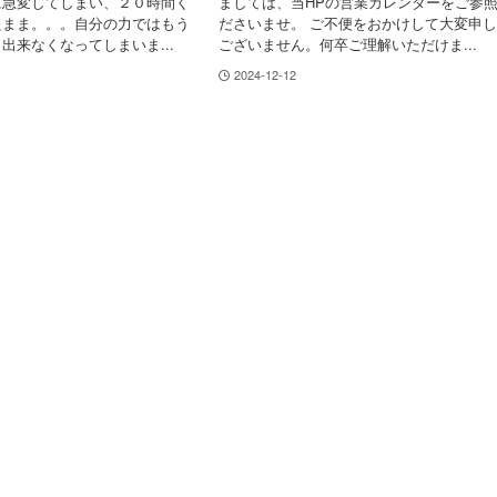
に急変してしまい、２０時間く
ましては、当HPの営業カレンダーをご参
たまま。。。自分の力ではもう
ださいませ。 ご不便をおかけして大変申
出来なくなってしまいま...
ございません。何卒ご理解いただけま...
2024-12-12