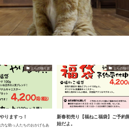
とらの独り言
とらの独
 やりますっ！
新春初売り【福ねこ福袋】ご予約
始だよ。
強力な助っ人たちのおかげもあ