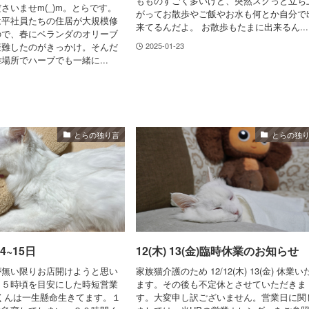
もものすごく多いけど、突然スクっと立ち
さいませm(_)m。とらです。
がってお散歩やご飯やお水も何とか自分で
は平社員たちの住居が大規模修
来てるんだよ。 お散歩もたまに出来るん...
ので、春にベランダのオリーブ
避難したのがきっかけ。そんだ
2025-01-23
場所でハーブでも一緒に...
とらの独り言
とらの独
4~15日
12(木) 13(金)臨時休業のお知らせ
が無い限りお店開けようと思い
家族猫介護のため 12/12(木) 13(金) 休業い
１５時頃を目安にした時短営業
ます。その後も不定休とさせていただきま
くんは一生懸命生きてます。１
す。大変申し訳ございません。営業日に関