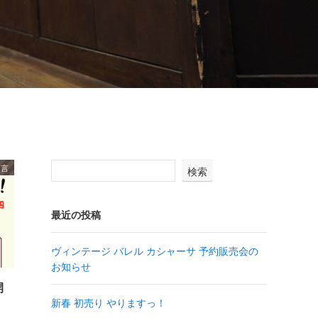
り言
検索
最近の投稿
ヴィンテージ バレル カシャーサ 予約販売会の
お知らせ
開
新春 初売り やりますっ！