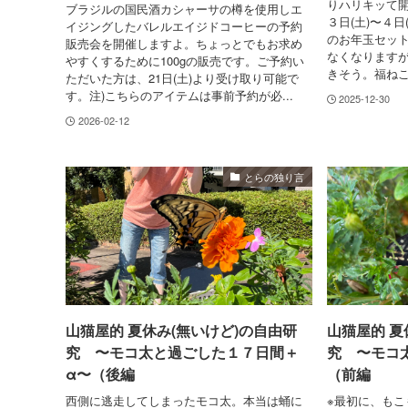
りハリキッて
ブラジルの国民酒カシャーサの樽を使用しエ
３日(土)〜４日(
イジングしたバレルエイジドコーヒーの予約
のお年玉セッ
販売会を開催しますよ。ちょっとでもお求め
なくなります
やすくするために100gの販売です。ご予約い
きそう。福ねこ
ただいた方は、21日(土)より受け取り可能で
す。注)こちらのアイテムは事前予約が必...
2025-12-30
2026-02-12
とらの独り言
山猫屋的 夏休み(無いけど)の自由研
山猫屋的 夏
究 〜モコ太と過ごした１７日間＋
究 〜モコ
α〜（後編
（前編
西側に逃走してしまったモコ太。本当は蛹に
※最初に、もこ