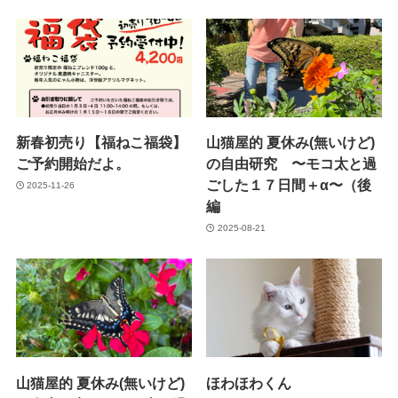
新春初売り【福ねこ福袋】
山猫屋的 夏休み(無いけど)
ご予約開始だよ。
の自由研究 〜モコ太と過
ごした１７日間＋α〜（後
2025-11-26
編
2025-08-21
山猫屋的 夏休み(無いけど)
ほわほわくん