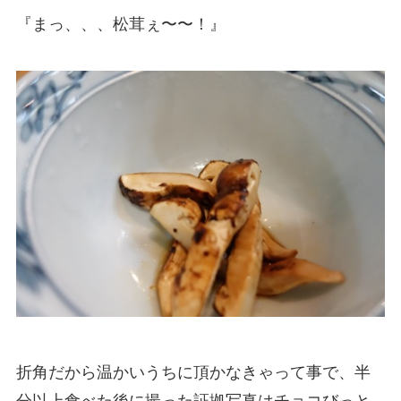
『まっ、、、松茸ぇ〜〜！』
折角だから温かいうちに頂かなきゃって事で、半
分以上食べた後に撮った証拠写真はチョコびっと