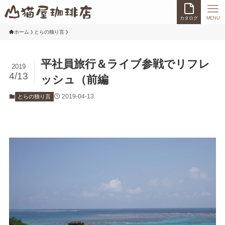
カタログ
MENU
ホーム
とらの独り言
平社員旅行＆ライブ参戦でリフレ
2019
4/13
ッシュ（前編
2019-04-13
とらの独り言