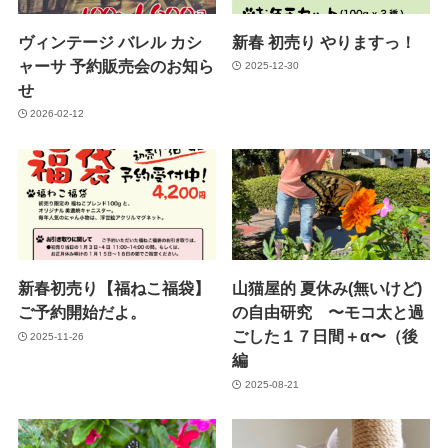
ヴィンテージ バレル カシ
新春 初売り やりますっ！
ャーサ 予約販売会のお知ら
2025-12-30
せ
2026-02-12
新春初売り【福ねこ福袋】
山猫屋的 夏休み(無いけど)
ご予約開始だよ。
の自由研究 〜モコ太と過
ごした１７日間＋α〜（後
2025-11-26
編
2025-08-21